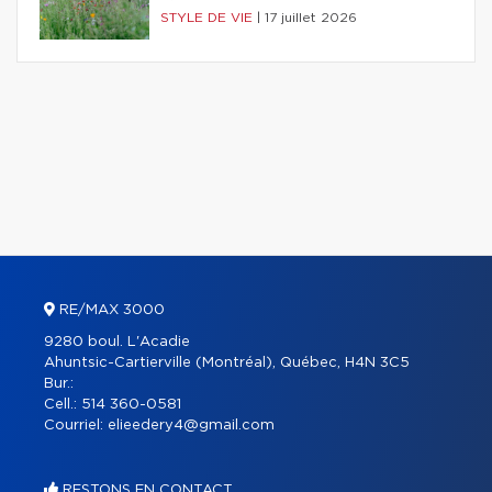
STYLE DE VIE
|
17 juillet 2026
RE/MAX 3000
9280 boul. L'Acadie
Ahuntsic-Cartierville (Montréal), Québec, H4N 3C5
Bur.:
Cell.:
514 360-0581
Courriel:
elieedery4@gmail.com
RESTONS EN CONTACT