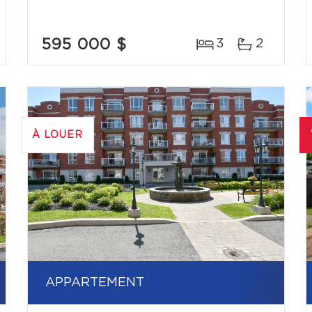
595 000 $
3
2
À LOUER
APPARTEMENT