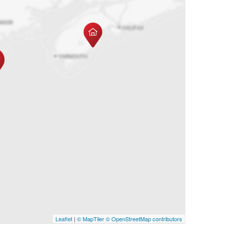
Leaflet
|
© MapTiler
© OpenStreetMap contributors