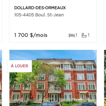
DOLLARD-DES-ORMEAUX
105-4405 Boul. St-Jean
1 700 $
/mois
1
1
À LOUER