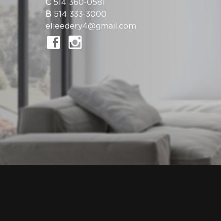
C
514 360-0581
B
514 333-3000
elieedery4@gmail.com